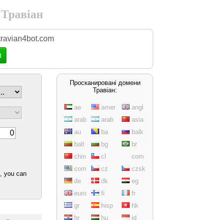
 Травіан
ravian4bot.com
и
Просканированi домени
Травiан:
ae
amer
angl
arab
arab
asia
au
ba
balk
balt
bg
br
chin
cl
com
com
cz
czsk
d, you can
de
dk
eg
euro
fi
fr
gr
hisp
hk
hr
hu
id