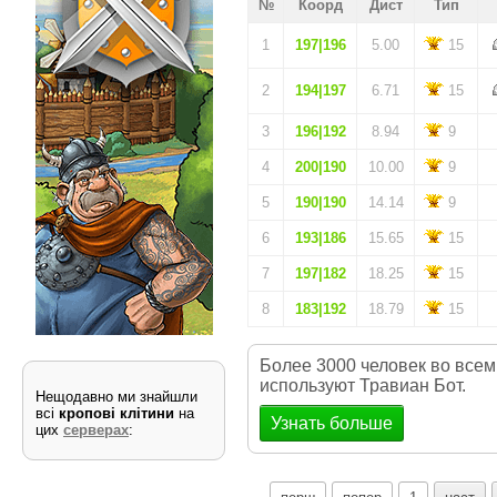
№
Коорд
Дист
Тип
1
197|196
5.00
15
2
194|197
6.71
15
3
196|192
8.94
9
4
200|190
10.00
9
5
190|190
14.14
9
6
193|186
15.65
15
7
197|182
18.25
15
8
183|192
18.79
15
Более 3000 человек во всем
используют Травиан Бот.
Нещодавно ми знайшли
всі
кропові клітини
на
Узнать больше
цих
серверах
: