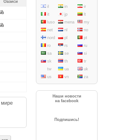
Оазиси
il
in
ir
it
jp
lt
luso
mena
my
net
nl
no
nord
pl
pt
ro
rs
ru
sa
se
si
sk
th
tr
tw
ua
uk
us
vn
za
Наши новости
на facebook
 мире
Подпишись!