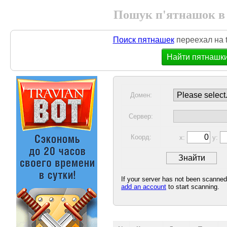
Пошук п'ятнашок в
Поиск пятнашек
переехал на t
Найти пятнашк
Домен:
Сервер:
Коорд:
x:
y:
If your server has not been scanne
add an account
to start scanning.