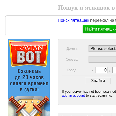
Пошук п'ятнашок в
Поиск пятнашек
переехал на t
Найти пятнашк
Домен:
Сервер:
Коорд:
x:
y:
If your server has not been scanne
add an account
to start scanning.