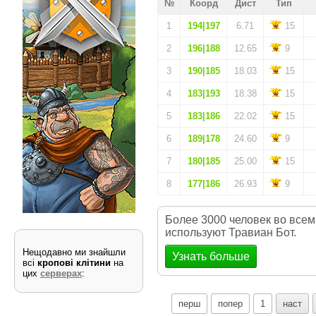
№
Коорд
Дист
Тип
1
194|197
6.71
15
2
196|188
12.65
9
3
190|185
18.03
15
4
183|193
18.38
15
5
183|186
22.02
15
6
189|178
24.60
9
7
180|185
25.00
15
8
177|186
26.93
9
Более 3000 человек во всем
используют Травиан Бот.
Нещодавно ми знайшли
Узнать больше
всі
кропові клітини
на
цих
серверах
:
перш
попер
1
наст