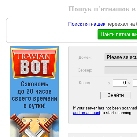
Пошук п'ятнашок в
Поиск пятнашек
переехал на t
Найти пятнашк
Домен:
Сервер:
Коорд:
x:
y:
If your server has not been scanne
add an account
to start scanning.