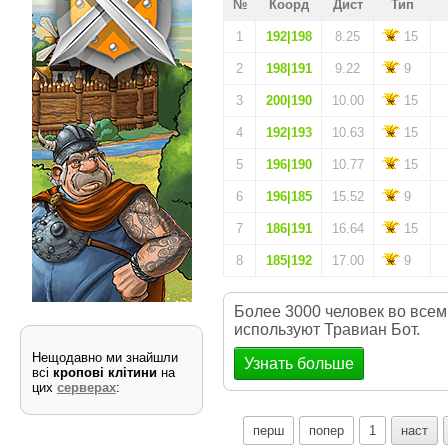
№
Коорд
Дист
Тип
1
192|198
8.25
15
2
198|191
9.22
9
3
200|190
10.00
15
4
192|193
10.63
15
5
196|190
10.77
15
6
196|185
15.52
9
7
186|191
16.64
15
8
185|192
17.00
9
Более 3000 человек во всем
используют Травиан Бот.
Нещодавно ми знайшли
Узнать больше
всі
кропові клітини
на
цих
серверах
:
перш
попер
1
наст