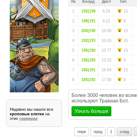
№
Коорд
Дист
Тип
1
192|198
8.25
15
2
198|191
9.22
9
3
200|190
10.00
15
4
192|193
10.63
15
5
196|190
10.77
15
6
196|185
15.52
9
7
186|191
16.64
15
8
185|192
17.00
9
Более 3000 человек во всем
используют Травиан Бот.
Недавно мы нашли все
Узнать больше
кроповые клетки
на
этих
серверах
:
перв
пред
1
след