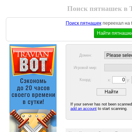
Поиск пятнашек в 
Поиск пятнашек
переехал на t
Найти пятнашк
Домен:
Игровой мир:
Коорд:
x:
y:
If your server has not been scanne
add an account
to start scanning.