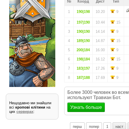
№
Коорд
Дист
Тип
1
190|198
10.20
9
2
197|190
10.44
15
3
190|190
14.14
9
4
189|190
14.87
15
5
200|184
16.00
9
6
198|184
16.12
15
7
183|197
17.26
9
8
187|188
17.69
9
Более 3000 человек во всем
используют Травиан Бот.
Нещодавно ми знайшли
Узнать больше
всі
кропові клітини
на
цих
серверах
:
перш
попер
1
наст