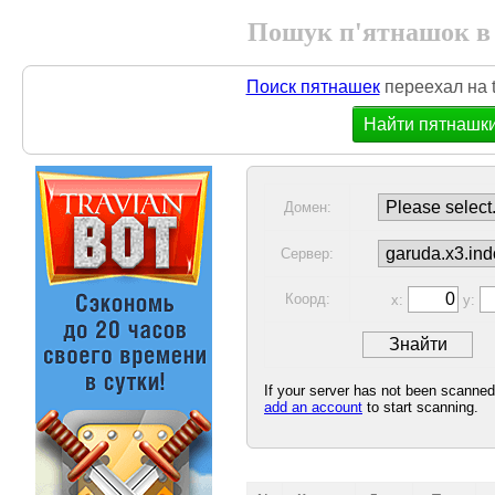
Пошук п'ятнашок в
Поиск пятнашек
переехал на t
Найти пятнашк
Домен:
Сервер:
Коорд:
x:
y:
If your server has not been scanne
add an account
to start scanning.